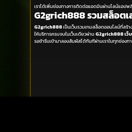
เราได้เพิ่มช่องทางการติดต่อแอดมินผ่านไลน์แอปพลิ
G2grich888 รวมสล็อตเล่น
G2grich888
เป็นเว็บรวมเกมสล็อตออนไลน์ที่สร้
ให้บริการครบจบในเว็บเดียวผ่าน
G2grich888 เว็
รอช้ารีบเข้ามาลองสัมผัสได้ทันทีผ่านเราในทุกช่องทา
ติดต่อผ่านช่องทางออนไลน