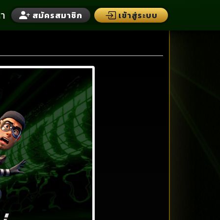
หา
สมัครสมาชิก
เข้าสู่ระบบ