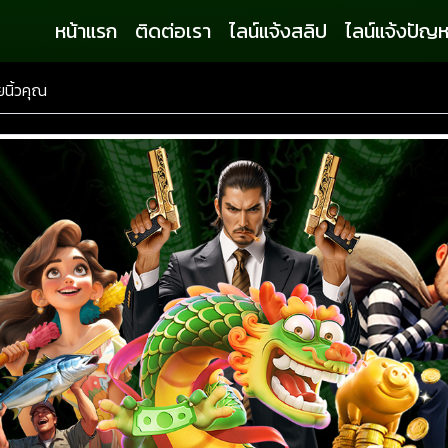
หน้าแรก
ติดต่อเรา
ไลน์แจ้งสลิป
ไลน์แจ้งปัญ
าวสาร
ไม่รับข่าวสาร
นิ้วคุณ