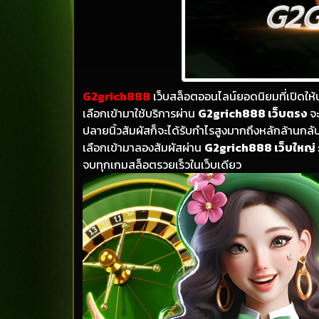
G2grich888
เว็บสล็อตออนไลน์ยอดนิยมที่เปิดให
เลือกเข้ามาใช้บริการผ่าน
G2grich888 เว็บตรง
จ
ปลายนิ้วสัมผัสก็จะได้รับกำไรสูงมากถึงหลักล้านกลั
เลือกเข้ามาลองสัมผัสผ่าน
G2grich888 เว็บใหญ่ 
จบทุกเกมสล็อตรวยเร็วในเว็บเดียว