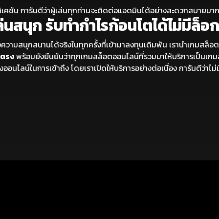
เคชัน การันตีว่าผู้เล่นทุกท่านจะติดต่อแอดมินได้อย่างสะดวกสบายมาก
สนุก รับทำกำไรก้อนโตได้ไม่มีล็อก
างความสนุกสนานได้จริงในทุกครั้งที่เข้ามาลงทุนเดิมพัน เรานำเกมสล็
บตรง
พร้อมยังยืนยันว่าทุกเกมสล็อตออนไลน์ที่รวมมาให้บริการเป็นเกมส
งออนไลน์ในการเข้าถึง โดยเราเปิดให้บริการอย่างต่อเนื่อง การันตีว่าไม
์